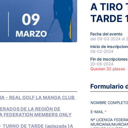
A TIRO
TARDE 
Fecha del evento
del 09-03-2024 al
Inicio de inscripcio
08-02-2024
Fin de inscripciones
20-06-2024
Quedan 32 plazas
Formulario d
IA - REAL GOLF LA MANGA CLUB
NOMBRE COMPLETO
DERADOS DE LA REGIÓN DE
E-MAIL
*
IA FEDERATION MEMBERS ONLY
Nº LICENCIA FEDER
MURCIANA/MURCIAN
 - TURNO DE TARDE (aplazada )A