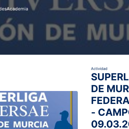
des
Academia
Actividad
SUPERL
DE MUR
FEDER
- CAMP
09.03.2