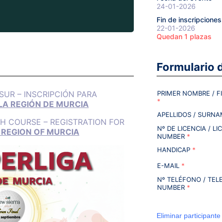
24-01-2026
Fin de inscripciones
22-01-2026
Quedan 1 plazas
Formulario d
 SUR – INSCRIPCIÓN PARA
PRIMER NOMBRE / F
*
LA REGIÓN DE MURCIA
APELLIDOS / SURN
H COURSE – REGISTRATION FOR
Nº DE LICENCIA / LI
 REGION OF MURCIA
NUMBER
*
HANDICAP
*
E-MAIL
*
Nº TELÉFONO / TE
NUMBER
*