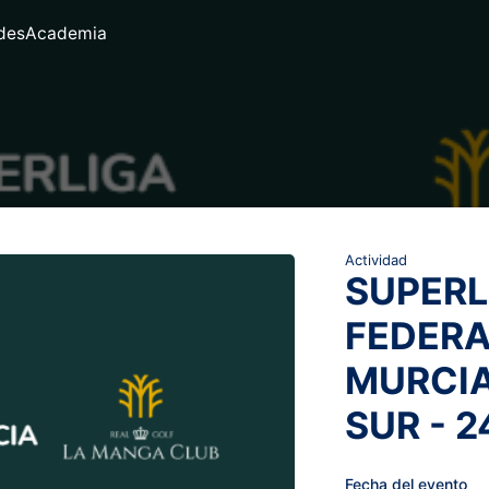
des
Academia
Actividad
SUPERL
FEDERA
MURCIA
SUR - 2
Fecha del evento