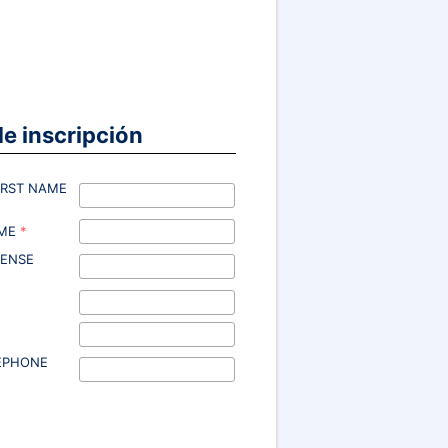
e inscripción
IRST NAME
AME
*
CENSE
LEPHONE